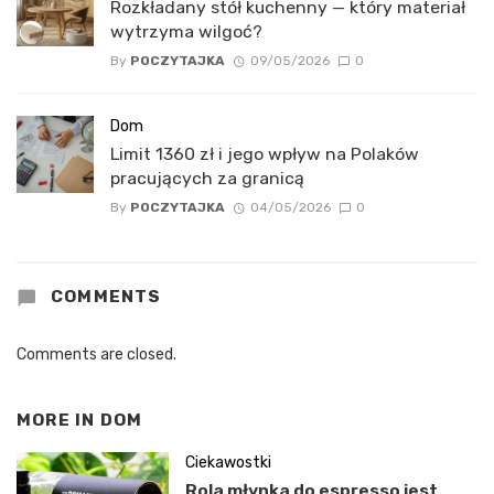
Rozkładany stół kuchenny — który materiał
wytrzyma wilgoć?
By
POCZYTAJKA
09/05/2026
0
Dom
Limit 1360 zł i jego wpływ na Polaków
pracujących za granicą
By
POCZYTAJKA
04/05/2026
0
COMMENTS
Comments are closed.
MORE IN
DOM
Ciekawostki
Rola młynka do espresso jest