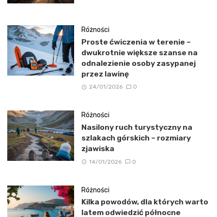
Różności
Proste ćwiczenia w terenie –
dwukrotnie większe szanse na
odnalezienie osoby zasypanej
przez lawinę
24/01/2026
0
Różności
Nasilony ruch turystyczny na
szlakach górskich – rozmiary
zjawiska
14/01/2026
0
Różności
Kilka powodów, dla których warto
latem odwiedzić północne