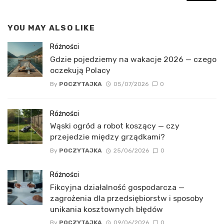
YOU MAY ALSO LIKE
Różności
Gdzie pojedziemy na wakacje 2026 — czego
oczekują Polacy
By
POCZYTAJKA
05/07/2026
0
Różności
Wąski ogród a robot koszący — czy
przejedzie między grządkami?
By
POCZYTAJKA
25/06/2026
0
Różności
Fikcyjna działalność gospodarcza —
zagrożenia dla przedsiębiorstw i sposoby
unikania kosztownych błędów
By
POCZYTAJKA
09/06/2026
0