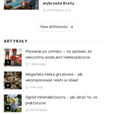
wybrzeże Krety
22/11/2025
0
View all Różności
ARTYKUŁY
Pływanie po zmroku — co sprawia, że
wieczorna woda jest niebezpieczna
1 dzień ago
Wegańska miska grzybowa – jak
wkomponować reishi w obiad
6 dni ago
Ogród minimalistyczny – jak ukryć to, co
praktyczne
28/07/2026