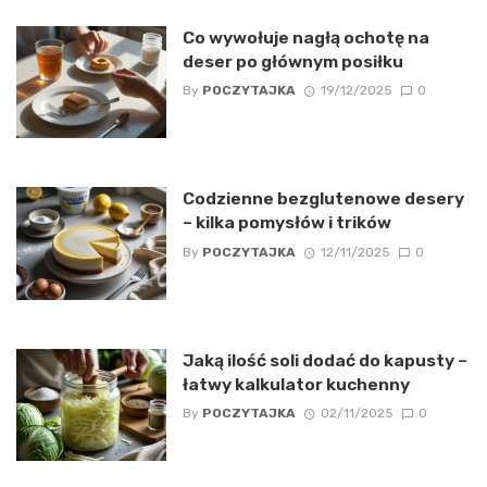
Co wywołuje nagłą ochotę na
deser po głównym posiłku
By
POCZYTAJKA
19/12/2025
0
Codzienne bezglutenowe desery
– kilka pomysłów i trików
By
POCZYTAJKA
12/11/2025
0
Jaką ilość soli dodać do kapusty –
łatwy kalkulator kuchenny
By
POCZYTAJKA
02/11/2025
0