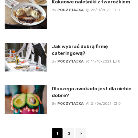
Kakaowe naleśniki z twarożkiem
By
POCZYTAJKA
22/11/2021
0
Jak wybrać dobrą firmę
cateringową?
By
POCZYTAJKA
14/10/2021
0
Dlaczego awokado jest dla ciebie
dobre?
By
POCZYTAJKA
21/06/2021
0
Posts
1
2
navigation