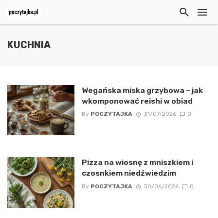
KUCHNIA
Wegańska miska grzybowa – jak
wkomponować reishi w obiad
By
POCZYTAJKA
31/07/2026
0
Pizza na wiosnę z mniszkiem i
czosnkiem niedźwiedzim
By
POCZYTAJKA
30/06/2026
0