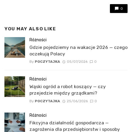
0
YOU MAY ALSO LIKE
Różności
Gdzie pojedziemy na wakacje 2026 — czego
oczekują Polacy
By
POCZYTAJKA
05/07/2026
0
Różności
Wąski ogród a robot koszący — czy
przejedzie między grządkami?
By
POCZYTAJKA
25/06/2026
0
Różności
Fikcyjna działalność gospodarcza —
zagrożenia dla przedsiębiorstw i sposoby