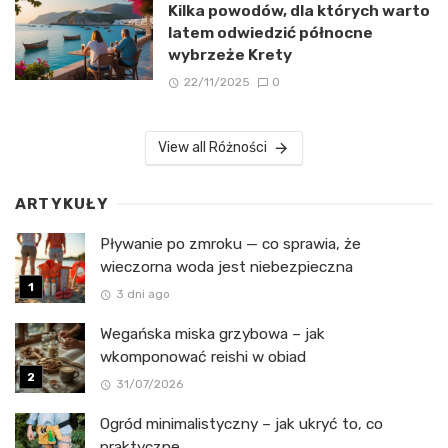
Kilka powodów, dla których warto
latem odwiedzić północne
wybrzeże Krety
22/11/2025
0
View all Różności
ARTYKUŁY
Pływanie po zmroku — co sprawia, że
wieczorna woda jest niebezpieczna
3 dni ago
Wegańska miska grzybowa – jak
wkomponować reishi w obiad
31/07/2026
Ogród minimalistyczny – jak ukryć to, co
praktyczne