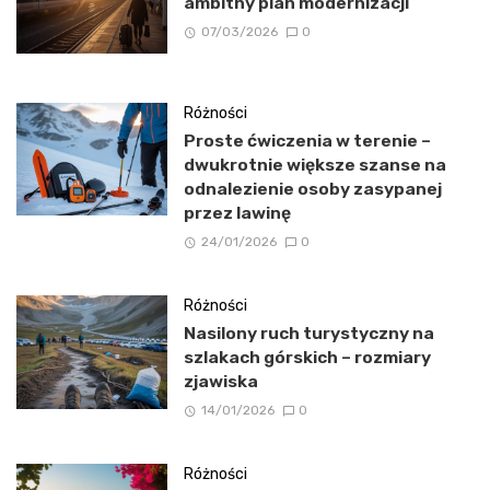
ambitny plan modernizacji
07/03/2026
0
Różności
Proste ćwiczenia w terenie –
dwukrotnie większe szanse na
odnalezienie osoby zasypanej
przez lawinę
24/01/2026
0
Różności
Nasilony ruch turystyczny na
szlakach górskich – rozmiary
zjawiska
14/01/2026
0
Różności