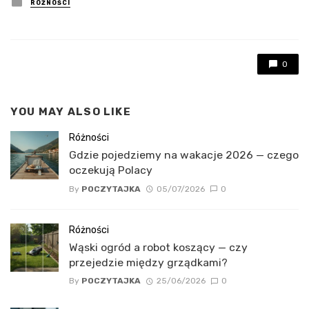
Posted
RÓŻNOŚCI
in
0
YOU MAY ALSO LIKE
Różności
Gdzie pojedziemy na wakacje 2026 — czego
oczekują Polacy
By
POCZYTAJKA
05/07/2026
0
Różności
Wąski ogród a robot koszący — czy
przejedzie między grządkami?
By
POCZYTAJKA
25/06/2026
0