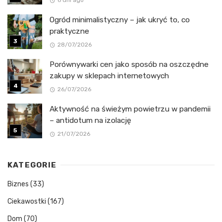
6 dni ago
Ogród minimalistyczny – jak ukryć to, co
praktyczne
28/07/2026
Porównywarki cen jako sposób na oszczędne
zakupy w sklepach internetowych
26/07/2026
Aktywność na świeżym powietrzu w pandemii
– antidotum na izolację
21/07/2026
KATEGORIE
Biznes
(33)
Ciekawostki
(167)
Dom
(70)