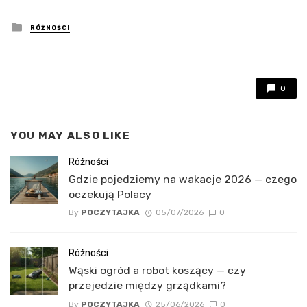
Posted
RÓŻNOŚCI
in
0
YOU MAY ALSO LIKE
Różności
Gdzie pojedziemy na wakacje 2026 — czego
oczekują Polacy
By
POCZYTAJKA
05/07/2026
0
Różności
Wąski ogród a robot koszący — czy
przejedzie między grządkami?
By
POCZYTAJKA
25/06/2026
0