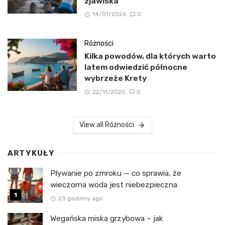
zjawiska
14/01/2026
0
Różności
Kilka powodów, dla których warto
latem odwiedzić północne
wybrzeże Krety
22/11/2025
0
View all Różności
ARTYKUŁY
Pływanie po zmroku — co sprawia, że
wieczorna woda jest niebezpieczna
23 godziny ago
Wegańska miska grzybowa – jak