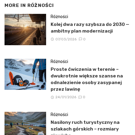
MORE IN
RÓŻNOŚCI
Różności
Kolej dwa razy szybsza do 2030 —
ambitny plan modernizacji
07/03/2026
0
Różności
Proste ćwiczenia w terenie –
dwukrotnie większe szanse na
odnalezienie osoby zasypanej
przez lawinę
24/01/2026
0
Różności
Nasilony ruch turystyczny na
szlakach górskich – rozmiary