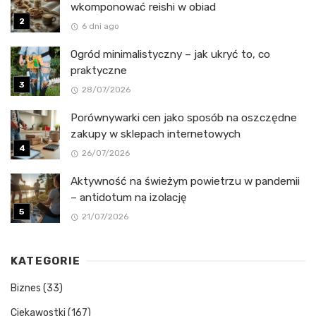
wkomponować reishi w obiad
6 dni ago
Ogród minimalistyczny – jak ukryć to, co
praktyczne
28/07/2026
Porównywarki cen jako sposób na oszczędne
zakupy w sklepach internetowych
26/07/2026
Aktywność na świeżym powietrzu w pandemii
– antidotum na izolację
21/07/2026
KATEGORIE
Biznes
(33)
Ciekawostki
(167)