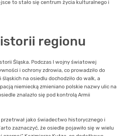
ejsce to stało się centrum życia kulturalnego i
storii regionu
storii Śląska. Podczas I wojny światowej
ywności i ochrony zdrowia, co prowadziło do
 śląskich na osiedlu dochodziło do walk, a
pacją niemiecką zmieniano polskie nazwy ulic na
osiedle znalazło się pod kontrolą Armii
 przetrwał jako świadectwo historycznego i
rto zaznaczyć, że osiedle pojawiło się w wielu
emi czarnej” Kazimierza Kutza, co dodatkowo