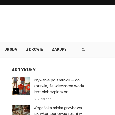
URODA
ZDROWIE
ZAKUPY
ARTYKUŁY
Pływanie po zmroku — co
sprawia, że wieczorna woda
jest niebezpieczna
2 dni ago
Wegańska miska grzybowa –
jak wkomponować reishi w