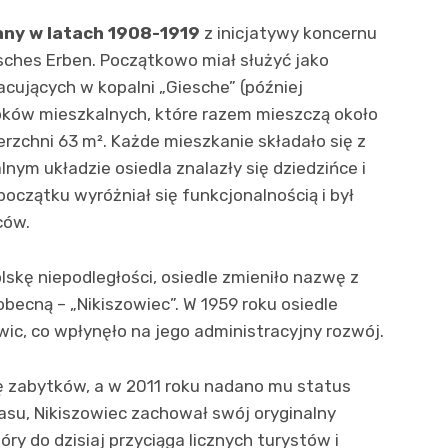
any w latach 1908-1919
z inicjatywy koncernu
sches Erben. Początkowo miał służyć jako
acujących w kopalni „Giesche” (później
loków mieszkalnych, które razem mieszczą około
rzchni 63 m². Każde mieszkanie składało się z
lnym układzie osiedla znalazły się dziedzińce i
oczątku wyróżniał się funkcjonalnością i był
ców.
lskę niepodległości, osiedle zmieniło nazwę z
becną – „Nikiszowiec”. W 1959 roku osiedle
wic, co wpłynęło na jego administracyjny rozwój.
tę zabytków, a w 2011 roku nadano mu status
asu, Nikiszowiec zachował swój oryginalny
óry do dzisiaj przyciąga licznych turystów i