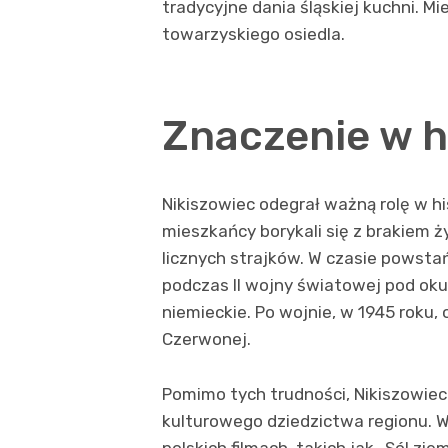
tradycyjne dania śląskiej kuchni. Mi
towarzyskiego osiedla.
Znaczenie w hi
Nikiszowiec odegrał ważną rolę w hi
mieszkańcy borykali się z brakiem ż
licznych strajków. W czasie powstań
podczas II wojny światowej pod oku
niemieckie. Po wojnie, w 1945 roku, 
Czerwonej.
Pomimo tych trudności, Nikiszowiec
kulturowego dziedzictwa regionu. Wa
polskich filmach, takich jak „Sól zi