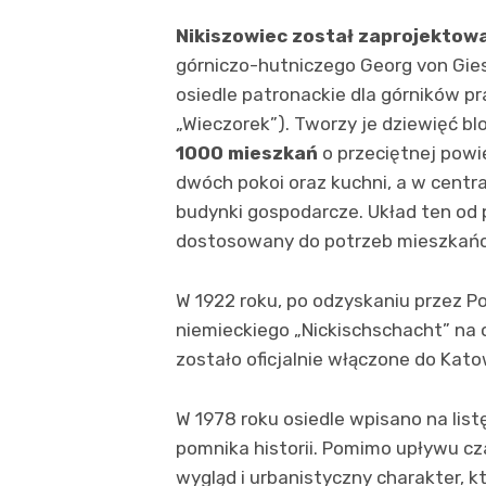
Nikiszowiec został zaprojektow
górniczo-hutniczego Georg von Gie
osiedle patronackie dla górników pr
„Wieczorek”). Tworzy je dziewięć b
1000 mieszkań
o przeciętnej powie
dwóch pokoi oraz kuchni, a w centra
budynki gospodarcze. Układ ten od p
dostosowany do potrzeb mieszkań
W 1922 roku, po odzyskaniu przez Po
niemieckiego „Nickischschacht” na o
zostało oficjalnie włączone do Kato
W 1978 roku osiedle wpisano na lis
pomnika historii. Pomimo upływu cz
wygląd i urbanistyczny charakter, kt