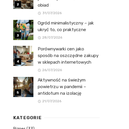
obiad
31/07/2026
Ogród minimalistyczny – jak
ukryć to, co praktyczne
28/07/2026
Porównywarki cen jako
sposób na oszczędne zakupy
w sklepach internetowych
26/07/2026
Aktywność na świeżym
powietrzu w pandemii –
antidotum na izolację
21/07/2026
KATEGORIE
Biznes
(33)