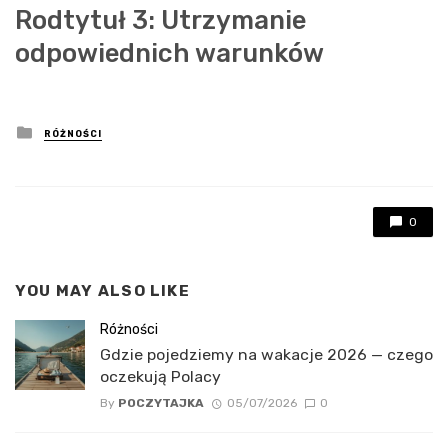
Rodtytuł 3: Utrzymanie
odpowiednich warunków
Posted
RÓŻNOŚCI
in
0
YOU MAY ALSO LIKE
Różności
Gdzie pojedziemy na wakacje 2026 — czego
oczekują Polacy
By
POCZYTAJKA
05/07/2026
0