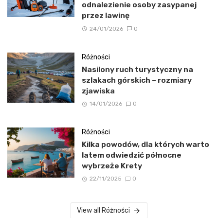
odnalezienie osoby zasypanej
przez lawinę
24/01/2026
0
Różności
Nasilony ruch turystyczny na
szlakach górskich – rozmiary
zjawiska
14/01/2026
0
Różności
Kilka powodów, dla których warto
latem odwiedzić północne
wybrzeże Krety
22/11/2025
0
View all Różności