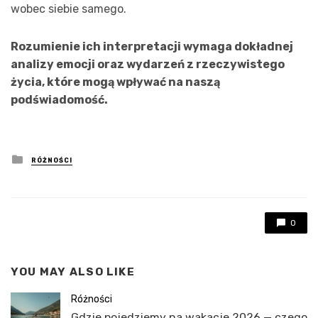
wobec siebie samego.
Rozumienie ich interpretacji wymaga dokładnej
analizy emocji oraz wydarzeń z rzeczywistego
życia, które mogą wpływać na naszą
podświadomość.
Posted
RÓŻNOŚCI
in
0
YOU MAY ALSO LIKE
Różności
Gdzie pojedziemy na wakacje 2026 — czego