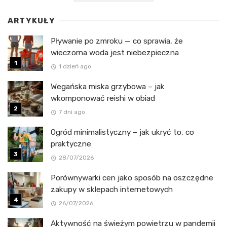
ARTYKUŁY
Pływanie po zmroku — co sprawia, że
wieczorna woda jest niebezpieczna
1 dzień ago
Wegańska miska grzybowa – jak
wkomponować reishi w obiad
7 dni ago
Ogród minimalistyczny – jak ukryć to, co
praktyczne
28/07/2026
Porównywarki cen jako sposób na oszczędne
zakupy w sklepach internetowych
26/07/2026
Aktywność na świeżym powietrzu w pandemii