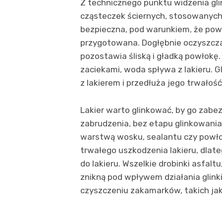
Z technicznego punktu widzenia gli
cząsteczek ściernych, stosowanych
bezpieczna, pod warunkiem, że pow
przygotowana. Dogłębnie oczyszcza 
pozostawia śliską i gładką powłokę
zaciekami, woda spływa z lakieru. G
z lakierem i przedłuża jego trwałość
Lakier warto glinkować, by go zabe
zabrudzenia, bez etapu glinkowania
warstwą wosku, sealantu czy powło
trwałego uszkodzenia lakieru, dlat
do lakieru. Wszelkie drobinki asfalt
znikną pod wpływem działania glink
czyszczeniu zakamarków, takich jak f