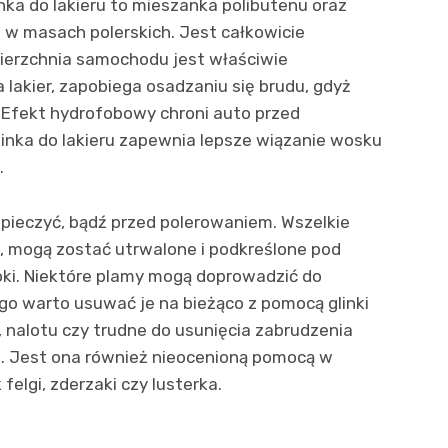
nka do lakieru to mieszanka polibutenu oraz
 w masach polerskich. Jest całkowicie
ierzchnia samochodu jest właściwie
lakier, zapobiega osadzaniu się brudu, gdyż
. Efekt hydrofobowy chroni auto przed
linka do lakieru zapewnia lepsze wiązanie wosku
.
zpieczyć, bądź przed polerowaniem. Wszelkie
, mogą zostać utrwalone i podkreślone pod
ki. Niektóre plamy mogą doprowadzić do
ego warto usuwać je na bieżąco z pomocą glinki
u, nalotu czy trudne do usunięcia zabrudzenia
i. Jest ona również nieocenioną pomocą w
elgi, zderzaki czy lusterka.