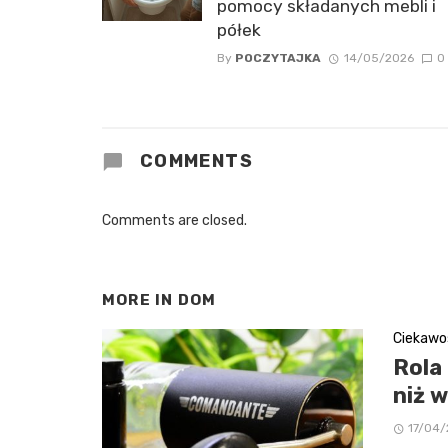
pomocy składanych mebli i
półek
By
POCZYTAJKA
14/05/2026
0
COMMENTS
Comments are closed.
MORE IN
DOM
Ciekawo
Rola
niż 
17/04