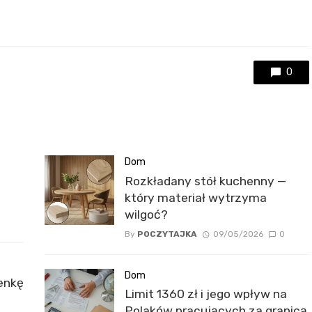
0
Dom
Rozkładany stół kuchenny —
który materiał wytrzyma
wilgoć?
By
POCZYTAJKA
09/05/2026
0
Dom
enkę
Limit 1360 zł i jego wpływ na
Polaków pracujących za granicą