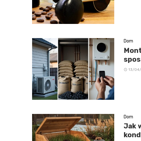
Dom
Mont
spos
13/04
Dom
Jak 
kond