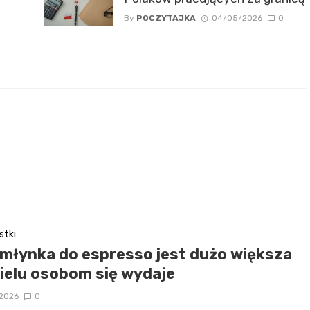
By
POCZYTAJKA
04/05/2026
0
stki
 młynka do espresso jest dużo większa
wielu osobom się wydaje
/2026
0