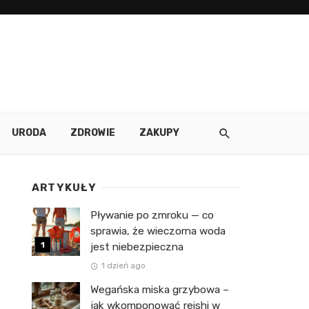
URODA
ZDROWIE
ZAKUPY
ARTYKUŁY
Pływanie po zmroku — co
sprawia, że wieczorna woda
jest niebezpieczna
1 dzień ago
Wegańska miska grzybowa –
jak wkomponować reishi w