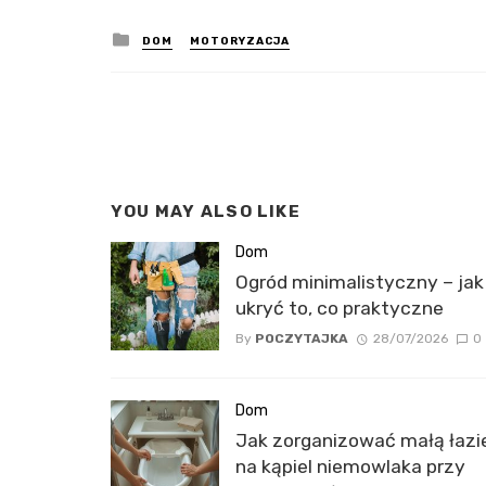
Posted
DOM
MOTORYZACJA
in
YOU MAY ALSO LIKE
Dom
Ogród minimalistyczny – jak
ukryć to, co praktyczne
By
POCZYTAJKA
28/07/2026
0
Dom
Jak zorganizować małą łazi
na kąpiel niemowlaka przy