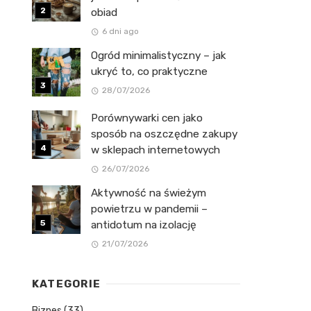
obiad
6 dni ago
Ogród minimalistyczny – jak
ukryć to, co praktyczne
28/07/2026
Porównywarki cen jako
sposób na oszczędne zakupy
w sklepach internetowych
26/07/2026
Aktywność na świeżym
powietrzu w pandemii –
antidotum na izolację
21/07/2026
KATEGORIE
Biznes
(33)