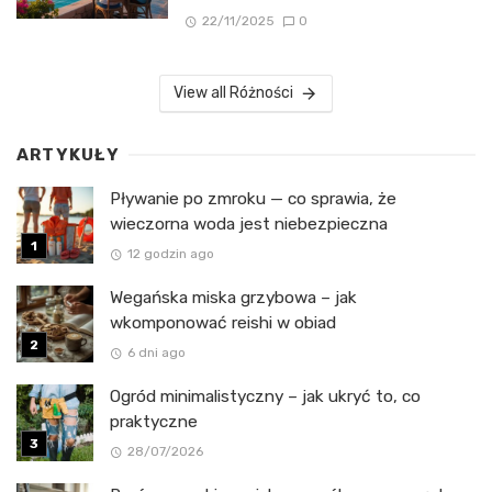
22/11/2025
0
View all Różności
ARTYKUŁY
Pływanie po zmroku — co sprawia, że
wieczorna woda jest niebezpieczna
12 godzin ago
Wegańska miska grzybowa – jak
wkomponować reishi w obiad
6 dni ago
Ogród minimalistyczny – jak ukryć to, co
praktyczne
28/07/2026