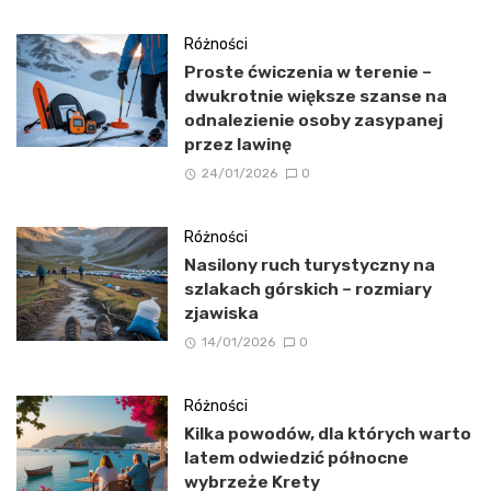
Różności
Proste ćwiczenia w terenie –
dwukrotnie większe szanse na
odnalezienie osoby zasypanej
przez lawinę
24/01/2026
0
Różności
Nasilony ruch turystyczny na
szlakach górskich – rozmiary
zjawiska
14/01/2026
0
Różności
Kilka powodów, dla których warto
latem odwiedzić północne
wybrzeże Krety