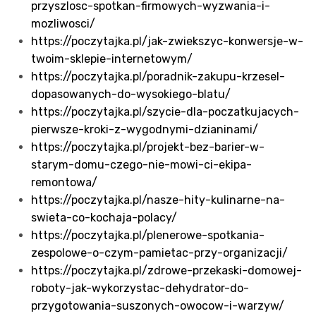
przyszlosc-spotkan-firmowych-wyzwania-i-
mozliwosci/
https://poczytajka.pl/jak-zwiekszyc-konwersje-w-
twoim-sklepie-internetowym/
https://poczytajka.pl/poradnik-zakupu-krzesel-
dopasowanych-do-wysokiego-blatu/
https://poczytajka.pl/szycie-dla-poczatkujacych-
pierwsze-kroki-z-wygodnymi-dzianinami/
https://poczytajka.pl/projekt-bez-barier-w-
starym-domu-czego-nie-mowi-ci-ekipa-
remontowa/
https://poczytajka.pl/nasze-hity-kulinarne-na-
swieta-co-kochaja-polacy/
https://poczytajka.pl/plenerowe-spotkania-
zespolowe-o-czym-pamietac-przy-organizacji/
https://poczytajka.pl/zdrowe-przekaski-domowej-
roboty-jak-wykorzystac-dehydrator-do-
przygotowania-suszonych-owocow-i-warzyw/