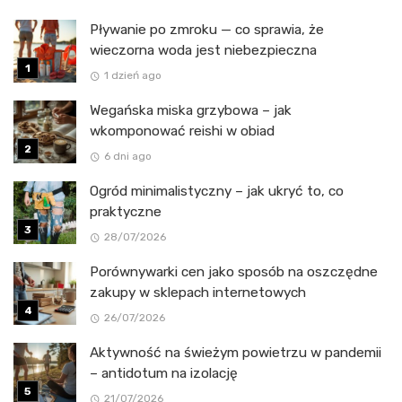
Pływanie po zmroku — co sprawia, że
wieczorna woda jest niebezpieczna
1 dzień ago
Wegańska miska grzybowa – jak
wkomponować reishi w obiad
6 dni ago
Ogród minimalistyczny – jak ukryć to, co
praktyczne
28/07/2026
Porównywarki cen jako sposób na oszczędne
zakupy w sklepach internetowych
26/07/2026
Aktywność na świeżym powietrzu w pandemii
– antidotum na izolację
21/07/2026