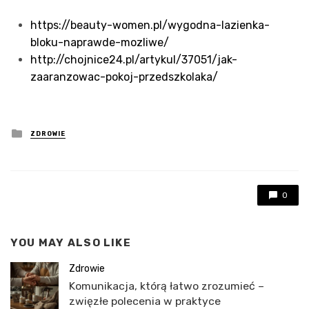
https://beauty-women.pl/wygodna-lazienka-
bloku-naprawde-mozliwe/
http://chojnice24.pl/artykul/37051/jak-
zaaranzowac-pokoj-przedszkolaka/
Posted
ZDROWIE
in
0
YOU MAY ALSO LIKE
Zdrowie
Komunikacja, którą łatwo zrozumieć –
zwięzłe polecenia w praktyce