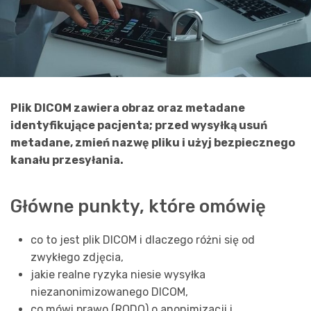
Plik DICOM zawiera obraz oraz metadane
identyfikujące pacjenta; przed wysyłką usuń
metadane, zmień nazwę pliku i użyj bezpiecznego
kanału przesyłania.
Główne punkty, które omówię
co to jest plik DICOM i dlaczego różni się od
zwykłego zdjęcia,
jakie realne ryzyka niesie wysyłka
niezanonimizowanego DICOM,
co mówi prawo (RODO) o anonimizacji i