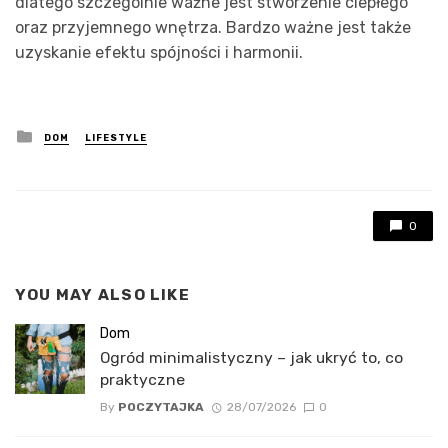
dlatego szczególnie ważne jest stworzenie ciepłego
oraz przyjemnego wnętrza. Bardzo ważne jest także
uzyskanie efektu spójności i harmonii.
Posted
DOM
LIFESTYLE
in
0
YOU MAY ALSO LIKE
Dom
Ogród minimalistyczny – jak ukryć to, co
praktyczne
By
POCZYTAJKA
28/07/2026
0