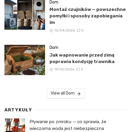
Dom
Montaż czujników — powszechne
pomyłki i sposoby zapobiegania
im
13/04/2026
0
Dom
Jak wapnowanie przed zimą
poprawia kondycję trawnika
19/02/2026
0
View all Dom
ARTYKUŁY
Pływanie po zmroku — co sprawia, że
wieczorna woda jest niebezpieczna