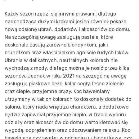
Każdy sezon rządzi się innymi prawami, dlatego
nadchodząca dużymi krokami jesień również pokaże
nową odsłonę ubrań, dodatków i akcesoriów do domu.
Na szczególną uwagę zasługują pastele, które
doskonale pasują zarówno blondynkom, jak i
brunetkom oraz właścicielkom ogniście rudych loków.
Ubrania w delikatnych, neutralnych kolorach nie
wychodzą z mody, dlatego można je nosić przez kilka
sezonów. Jednak w roku 2021 na szczególną uwagę
zasługują piaskowe beże, kolor cegły, leśne zielenie
oraz ciepłe, przyjemne brązy. Koc bawełniany
utrzymany w takich kolorach to doskonały dodatek do
salonu, który nada wnętrzu charakteru, a dodatkowo
będzie zapewniał przyjemne ciepło. W tracie wyboru
odzieży oraz akcesoriów do domu warto kierować się
wygodą, odprężeniem oraz odczuwaniem relaksu. Koc
bawełniany czy sweter w odcieniu ulubionej kawy, czy