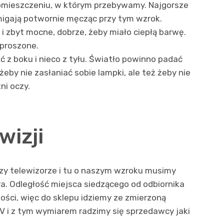
omieszczeniu, w którym przebywamy. Najgorsze
 migają potwornie męcząc przy tym wzrok.
i zbyt mocne, dobrze, żeby miało ciepłą barwę.
zproszone.
ć z boku i nieco z tyłu. Światło powinno padać
eby nie zasłaniać sobie lampki, ale też żeby nie
ni oczy.
wizji
rzy telewizorze i tu o naszym wzroku musimy
ra. Odległość miejsca siedzącego od odbiornika
kości, więc do sklepu idziemy ze zmierzoną
V i z tym wymiarem radzimy się sprzedawcy jaki