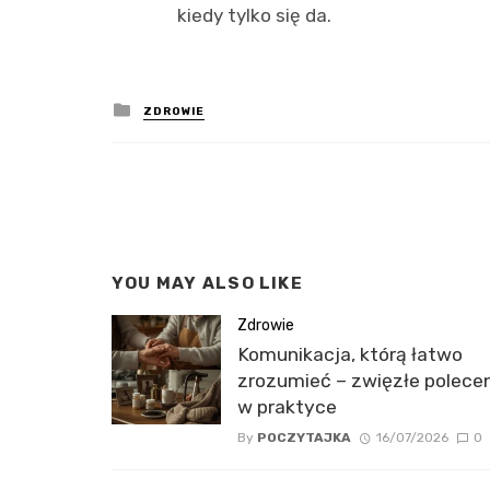
kiedy tylko się da.
Posted
ZDROWIE
in
YOU MAY ALSO LIKE
Zdrowie
Komunikacja, którą łatwo
zrozumieć – zwięzłe polece
w praktyce
By
POCZYTAJKA
16/07/2026
0