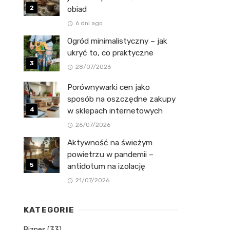
obiad
6 dni ago
Ogród minimalistyczny – jak
ukryć to, co praktyczne
28/07/2026
Porównywarki cen jako
sposób na oszczędne zakupy
w sklepach internetowych
26/07/2026
Aktywność na świeżym
powietrzu w pandemii –
antidotum na izolację
21/07/2026
KATEGORIE
Biznes
(33)