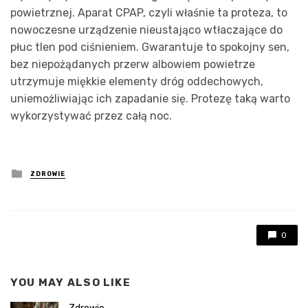
powietrznej. Aparat CPAP, czyli właśnie ta proteza, to
nowoczesne urządzenie nieustająco wtłaczające do
płuc tlen pod ciśnieniem. Gwarantuje to spokojny sen,
bez niepożądanych przerw albowiem powietrze
utrzymuje miękkie elementy dróg oddechowych,
uniemożliwiając ich zapadanie się. Protezę taką warto
wykorzystywać przez całą noc.
Posted
ZDROWIE
in
0
YOU MAY ALSO LIKE