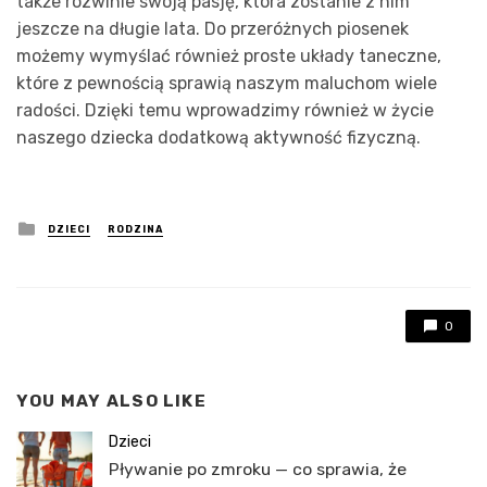
także rozwinie swoją pasję, która zostanie z nim
jeszcze na długie lata. Do przeróżnych piosenek
możemy wymyślać również proste układy taneczne,
które z pewnością sprawią naszym maluchom wiele
radości. Dzięki temu wprowadzimy również w życie
naszego dziecka dodatkową aktywność fizyczną.
Posted
DZIECI
RODZINA
in
0
YOU MAY ALSO LIKE
Dzieci
Pływanie po zmroku — co sprawia, że