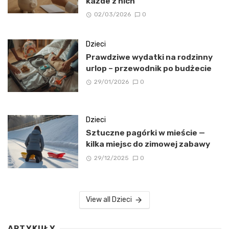
każde z nich
02/03/2026
0
Dzieci
Prawdziwe wydatki na rodzinny
urlop – przewodnik po budżecie
29/01/2026
0
Dzieci
Sztuczne pagórki w mieście —
kilka miejsc do zimowej zabawy
29/12/2025
0
View all Dzieci
ARTYKUŁY