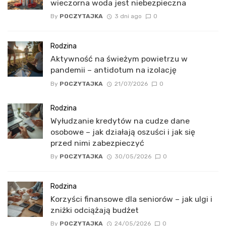
wieczorna woda jest niebezpieczna
By
POCZYTAJKA
3 dni ago
0
Rodzina
Aktywność na świeżym powietrzu w
pandemii – antidotum na izolację
By
POCZYTAJKA
21/07/2026
0
Rodzina
Wyłudzanie kredytów na cudze dane
osobowe – jak działają oszuści i jak się
przed nimi zabezpieczyć
By
POCZYTAJKA
30/05/2026
0
Rodzina
Korzyści finansowe dla seniorów – jak ulgi i
zniżki odciążają budżet
By
POCZYTAJKA
24/05/2026
0