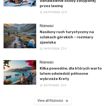
odnalezienie osoby zasypanej
przez lawinę
24/01/2026
0
Różności
Nasilony ruch turystyczny na
szlakach górskich – rozmiary
zjawiska
14/01/2026
0
Różności
Kilka powodów, dla których warto
latem odwiedzić północne
wybrzeże Krety
22/11/2025
0
View all Różności