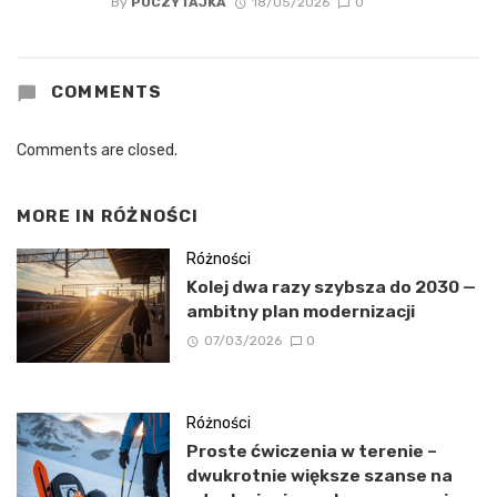
By
POCZYTAJKA
18/05/2026
0
COMMENTS
Comments are closed.
MORE IN
RÓŻNOŚCI
Różności
Kolej dwa razy szybsza do 2030 —
ambitny plan modernizacji
07/03/2026
0
Różności
Proste ćwiczenia w terenie –
dwukrotnie większe szanse na