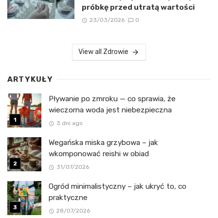
próbkę przed utratą wartości
23/03/2026
0
View all Zdrowie
ARTYKUŁY
Pływanie po zmroku — co sprawia, że
wieczorna woda jest niebezpieczna
3 dni ago
Wegańska miska grzybowa – jak
wkomponować reishi w obiad
31/07/2026
Ogród minimalistyczny – jak ukryć to, co
praktyczne
28/07/2026