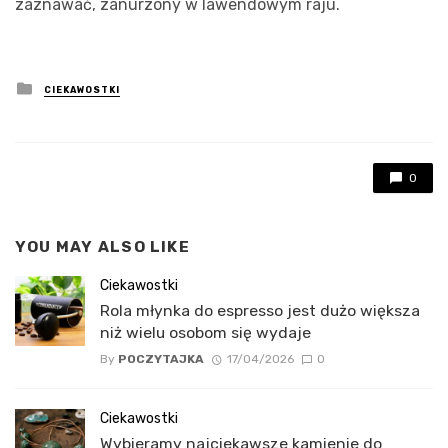
zaznawać, zanurzony w lawendowym raju.
Posted
CIEKAWOSTKI
in
0
YOU MAY ALSO LIKE
Ciekawostki
Rola młynka do espresso jest dużo większa
niż wielu osobom się wydaje
By
POCZYTAJKA
17/04/2026
0
Ciekawostki
Wybieramy najciekawsze kamienie do