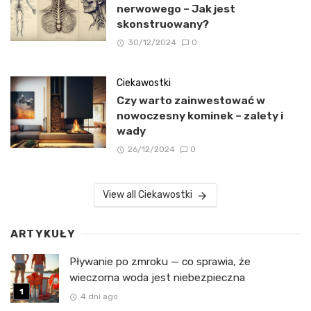
nerwowego – Jak jest
skonstruowany?
30/12/2024
0
Ciekawostki
Czy warto zainwestować w
nowoczesny kominek – zalety i
wady
26/12/2024
0
View all Ciekawostki
ARTYKUŁY
Pływanie po zmroku — co sprawia, że
wieczorna woda jest niebezpieczna
4 dni ago