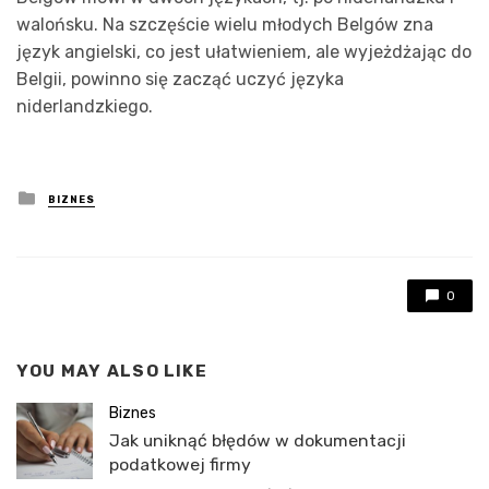
walońsku. Na szczęście wielu młodych Belgów zna
język angielski, co jest ułatwieniem, ale wyjeżdżając do
Belgii, powinno się zacząć uczyć języka
niderlandzkiego.
Posted
BIZNES
in
0
YOU MAY ALSO LIKE
Biznes
Jak uniknąć błędów w dokumentacji
podatkowej firmy