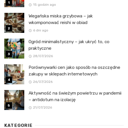
15 godzin ago
Wegańska miska grzybowa – jak
wkomponować reishi w obiad
6 dni ago
Ogród minimalistyczny – jak ukryć to, co
praktyczne
28/07/2026
Porównywarki cen jako sposób na oszczędne
zakupy w sklepach internetowych
26/07/2026
Aktywność na świeżym powietrzu w pandemii
– antidotum na izolację
21/07/2026
KATEGORIE