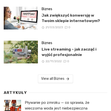
Biznes
Jak zwiększyć konwersję w
Twoim sklepie internetowym?
21/03/2023
0
Biznes
Live streaming – jak zacząć i
wyjść profesjonalnie
22/11/2022
0
View all Biznes
ARTYKUŁY
Pływanie po zmroku — co sprawia, że
wieczorna woda jest niebezpieczna