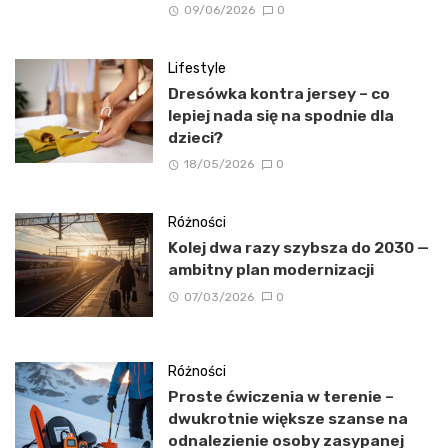
09/06/2026
0
Lifestyle
Dresówka kontra jersey – co
lepiej nada się na spodnie dla
dzieci?
18/05/2026
0
Różności
Kolej dwa razy szybsza do 2030 —
ambitny plan modernizacji
07/03/2026
0
Różności
Proste ćwiczenia w terenie –
dwukrotnie większe szanse na
odnalezienie osoby zasypanej