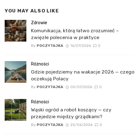
YOU MAY ALSO LIKE
Zdrowie
Komunikacja, którą łatwo zrozumieć –
zwięzłe polecenia w praktyce
By
POCZYTAJKA
16/07/2026
0
Różności
Gdzie pojedziemy na wakacje 2026 — czego
oczekują Polacy
By
POCZYTAJKA
05/07/2026
0
Różności
Wąski ogród a robot koszący — czy
przejedzie między grządkami?
By
POCZYTAJKA
25/06/2026
0