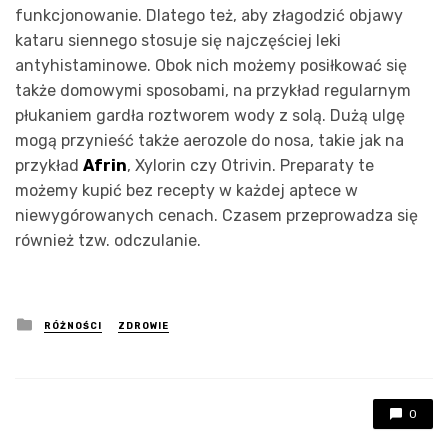
funkcjonowanie. Dlatego też, aby złagodzić objawy
kataru siennego stosuje się najczęściej leki
antyhistaminowe. Obok nich możemy posiłkować się
także domowymi sposobami, na przykład regularnym
płukaniem gardła roztworem wody z solą. Dużą ulgę
mogą przynieść także aerozole do nosa, takie jak na
przykład
Afrin
, Xylorin czy Otrivin. Preparaty te
możemy kupić bez recepty w każdej aptece w
niewygórowanych cenach. Czasem przeprowadza się
również tzw. odczulanie.
Posted
RÓŻNOŚCI
ZDROWIE
in
0