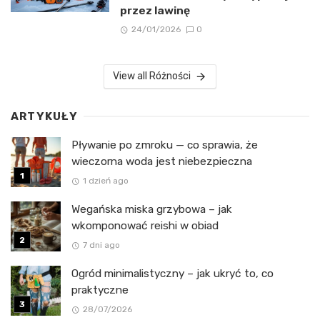
przez lawinę
24/01/2026
0
View all Różności
ARTYKUŁY
Pływanie po zmroku — co sprawia, że
wieczorna woda jest niebezpieczna
1 dzień ago
Wegańska miska grzybowa – jak
wkomponować reishi w obiad
7 dni ago
Ogród minimalistyczny – jak ukryć to, co
praktyczne
28/07/2026