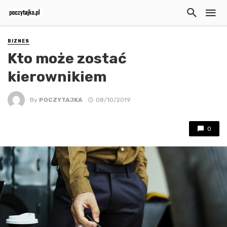
BIZNES
Kto może zostać
kierownikiem
By
POCZYTAJKA
08/10/2019
0