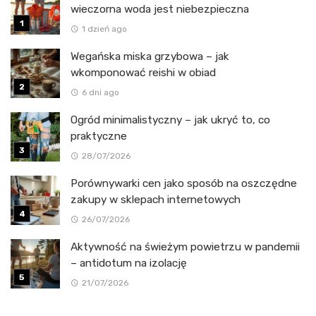
wieczorna woda jest niebezpieczna
1 dzień ago
Wegańska miska grzybowa – jak
wkomponować reishi w obiad
6 dni ago
Ogród minimalistyczny – jak ukryć to, co
praktyczne
28/07/2026
Porównywarki cen jako sposób na oszczędne
zakupy w sklepach internetowych
26/07/2026
Aktywność na świeżym powietrzu w pandemii
– antidotum na izolację
21/07/2026