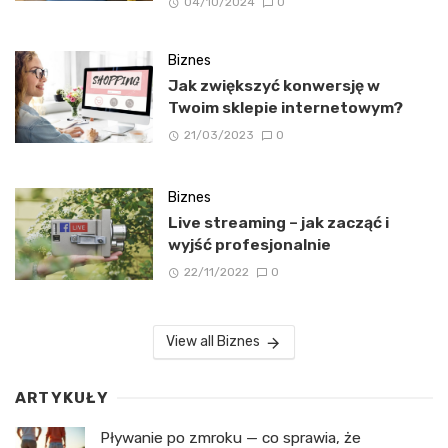
04/10/2024
0
Biznes
Jak zwiększyć konwersję w
Twoim sklepie internetowym?
21/03/2023
0
Biznes
Live streaming – jak zacząć i
wyjść profesjonalnie
22/11/2022
0
View all Biznes
ARTYKUŁY
Pływanie po zmroku — co sprawia, że