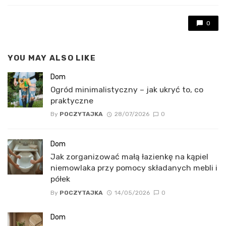
0
YOU MAY ALSO LIKE
Dom
Ogród minimalistyczny – jak ukryć to, co
praktyczne
By
POCZYTAJKA
28/07/2026
0
Dom
Jak zorganizować małą łazienkę na kąpiel
niemowlaka przy pomocy składanych mebli i
półek
By
POCZYTAJKA
14/05/2026
0
Dom