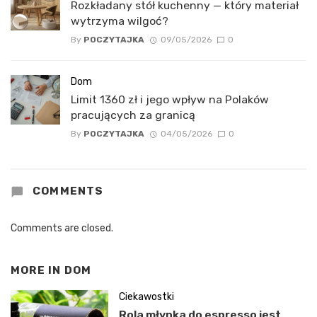
Rozkładany stół kuchenny — który materiał
wytrzyma wilgoć?
By
POCZYTAJKA
09/05/2026
0
Dom
Limit 1360 zł i jego wpływ na Polaków
pracujących za granicą
By
POCZYTAJKA
04/05/2026
0
COMMENTS
Comments are closed.
MORE IN
DOM
Ciekawostki
Rola młynka do espresso jest