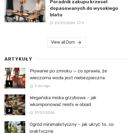
Poradnik zakupu krzeseł
dopasowanych do wysokiego
blatu
23/01/2026
0
View all Dom
ARTYKUŁY
Pływanie po zmroku — co sprawia, że
wieczorna woda jest niebezpieczna
3 dni ago
Wegańska miska grzybowa – jak
wkomponować reishi w obiad
31/07/2026
Ogród minimalistyczny – jak ukryć to, co
praktyczne