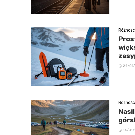
Różnośc
Pros
więk
zasy
24/01
Różnośc
Nasi
górs
14/01