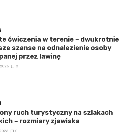
i
te ćwiczenia w terenie – dwukrotnie
sze szanse na odnalezienie osoby
panej przez lawinę
/2026
0
i
lony ruch turystyczny na szlakach
kich – rozmiary zjawiska
/2026
0