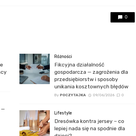
0
Różności
je
Fikcyjna działalność
acy
gospodarcza — zagrożenia dla
przedsiębiorstw i sposoby
unikania kosztownych błędów
By
POCZYTAJKA
09/06/2026
0
 —
Lifestyle
Dresówka kontra jersey – co
lepiej nada się na spodnie dla
dzieci?