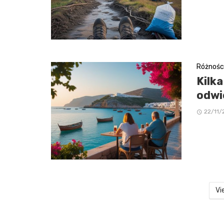
Różnośc
Kilk
odwi
22/11/
Vi