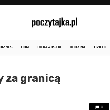
BIZNES
DOM
CIEKAWOSTKI
RODZINA
DZIECI
y za granicą
0