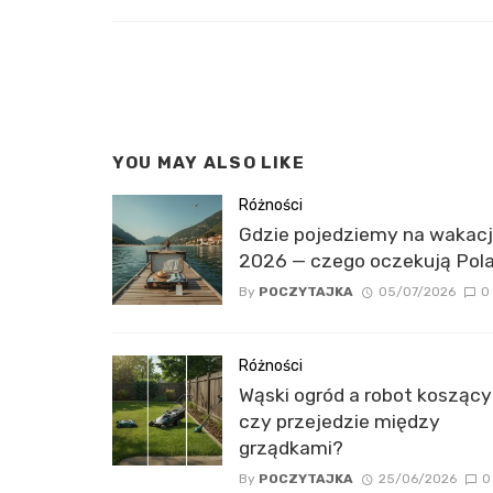
in
YOU MAY ALSO LIKE
Różności
Gdzie pojedziemy na wakac
2026 — czego oczekują Pol
By
POCZYTAJKA
05/07/2026
0
Różności
Wąski ogród a robot koszący
czy przejedzie między
grządkami?
By
POCZYTAJKA
25/06/2026
0