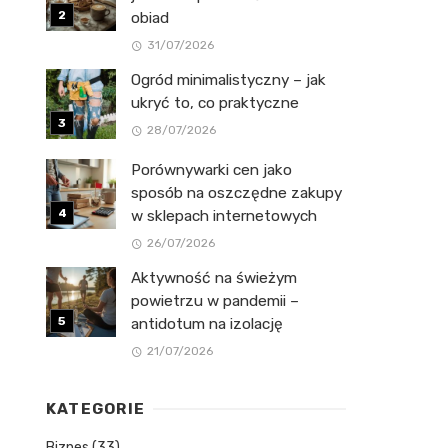
obiad
31/07/2026
Ogród minimalistyczny – jak
ukryć to, co praktyczne
28/07/2026
Porównywarki cen jako
sposób na oszczędne zakupy
w sklepach internetowych
26/07/2026
Aktywność na świeżym
powietrzu w pandemii –
antidotum na izolację
21/07/2026
KATEGORIE
Biznes
(33)