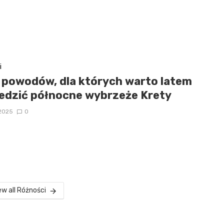
i
a powodów, dla których warto latem
edzić północne wybrzeże Krety
2025
0
ew all Różności