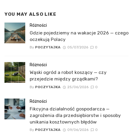
YOU MAY ALSO LIKE
Różności
Gdzie pojedziemy na wakacje 2026 — czego
oczekują Polacy
By
POCZYTAJKA
05/07/2026
0
Różności
Wąski ogród a robot koszący — czy
przejedzie między grządkami?
By
POCZYTAJKA
25/06/2026
0
Różności
Fikcyjna działalność gospodarcza —
zagrożenia dla przedsiębiorstw i sposoby
unikania kosztownych błędów
By
POCZYTAJKA
09/06/2026
0