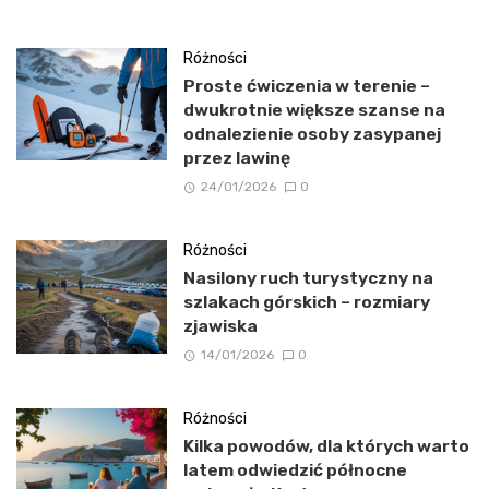
Różności
Proste ćwiczenia w terenie –
dwukrotnie większe szanse na
odnalezienie osoby zasypanej
przez lawinę
24/01/2026
0
Różności
Nasilony ruch turystyczny na
szlakach górskich – rozmiary
zjawiska
14/01/2026
0
Różności
Kilka powodów, dla których warto
latem odwiedzić północne