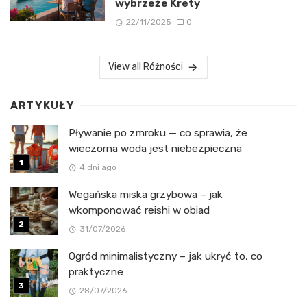
wybrzeże Krety
22/11/2025
0
View all Różności
ARTYKUŁY
Pływanie po zmroku — co sprawia, że
wieczorna woda jest niebezpieczna
4 dni ago
Wegańska miska grzybowa – jak
wkomponować reishi w obiad
31/07/2026
Ogród minimalistyczny – jak ukryć to, co
praktyczne
28/07/2026