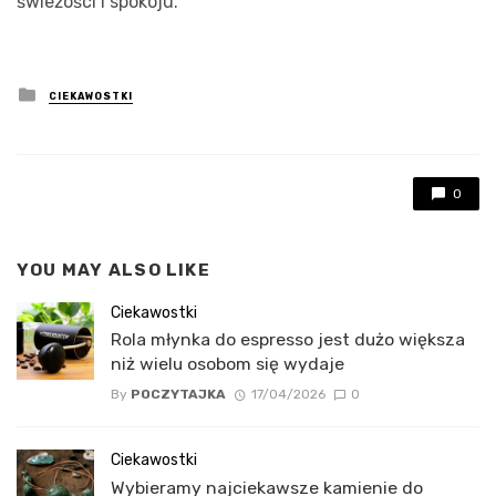
świeżości i spokoju.
Posted
CIEKAWOSTKI
in
0
YOU MAY ALSO LIKE
Ciekawostki
Rola młynka do espresso jest dużo większa
niż wielu osobom się wydaje
By
POCZYTAJKA
17/04/2026
0
Ciekawostki
Wybieramy najciekawsze kamienie do