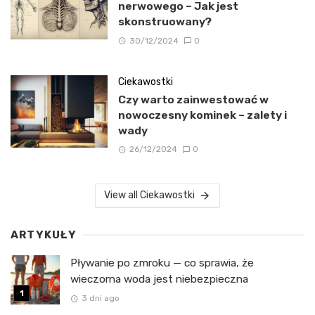
nerwowego – Jak jest
skonstruowany?
30/12/2024
0
Ciekawostki
Czy warto zainwestować w
nowoczesny kominek – zalety i
wady
26/12/2024
0
View all Ciekawostki
ARTYKUŁY
Pływanie po zmroku — co sprawia, że
wieczorna woda jest niebezpieczna
3 dni ago