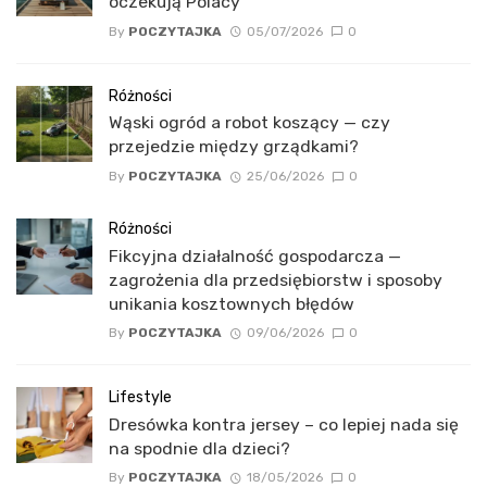
oczekują Polacy
By
POCZYTAJKA
05/07/2026
0
Różności
Wąski ogród a robot koszący — czy
przejedzie między grządkami?
By
POCZYTAJKA
25/06/2026
0
Różności
Fikcyjna działalność gospodarcza —
zagrożenia dla przedsiębiorstw i sposoby
unikania kosztownych błędów
By
POCZYTAJKA
09/06/2026
0
Lifestyle
Dresówka kontra jersey – co lepiej nada się
na spodnie dla dzieci?
By
POCZYTAJKA
18/05/2026
0