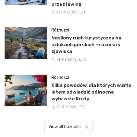
przez lawinę
24/01/2026
0
Różności
Nasilony ruch turystyczny na
szlakach górskich – rozmiary
zjawiska
14/01/2026
0
Różności
Kilka powodów, dla których warto
latem odwiedzić północne
wybrzeże Krety
22/11/2025
0
View all Różności