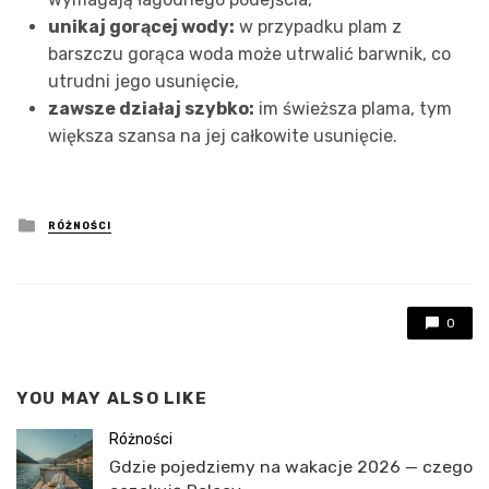
unikaj gorącej wody:
w przypadku plam z
barszczu gorąca woda może utrwalić barwnik, co
utrudni jego usunięcie,
zawsze działaj szybko:
im świeższa plama, tym
większa szansa na jej całkowite usunięcie.
Posted
RÓŻNOŚCI
in
0
YOU MAY ALSO LIKE
Różności
Gdzie pojedziemy na wakacje 2026 — czego