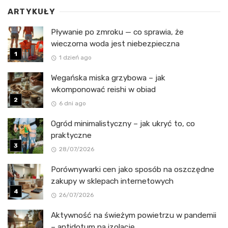
ARTYKUŁY
Pływanie po zmroku — co sprawia, że
wieczorna woda jest niebezpieczna
1 dzień ago
Wegańska miska grzybowa – jak
wkomponować reishi w obiad
6 dni ago
Ogród minimalistyczny – jak ukryć to, co
praktyczne
28/07/2026
Porównywarki cen jako sposób na oszczędne
zakupy w sklepach internetowych
26/07/2026
Aktywność na świeżym powietrzu w pandemii
– antidotum na izolację