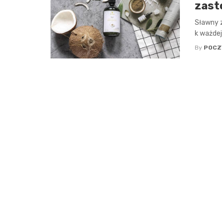
zast
Sławny 
k ważdej
By
POCZ