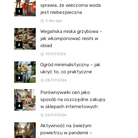
sprawia, że wieczorna woda
jest niebezpieczna
3 dni ago
Wegańska miska grzybowa –
jak wkomponować reishi w
obiad
31/07/2026
Ogród minimalistyczny – jak
ukryć to, co praktyczne
28/07/2026
Porównywarki cen jako
sposób na oszczędne zakupy
w sklepach internetowych
26/07/2026
Aktywność na świeżym
powietrzu w pandemii –