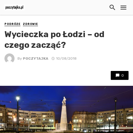
PODRÓŻE
ZDROWIE
Wycieczka po Łodzi – od
czego zacząć?
By
POCZYTAJKA
10/08/2018
0