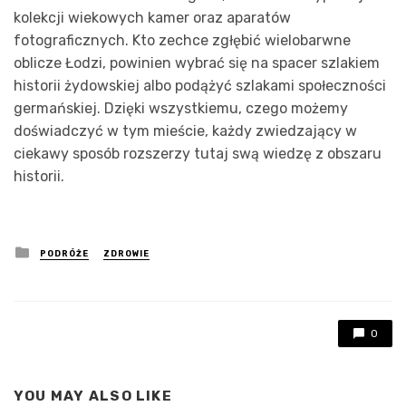
kolekcji wiekowych kamer oraz aparatów
fotograficznych. Kto zechce zgłębić wielobarwne
oblicze Łodzi, powinien wybrać się na spacer szlakiem
historii żydowskiej albo podążyć szlakami społeczności
germańskiej. Dzięki wszystkiemu, czego możemy
doświadczyć w tym mieście, każdy zwiedzający w
ciekawy sposób rozszerzy tutaj swą wiedzę z obszaru
historii.
Posted
PODRÓŻE
ZDROWIE
in
0
YOU MAY ALSO LIKE