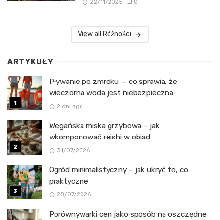
22/11/2025
0
View all Różności
ARTYKUŁY
Pływanie po zmroku — co sprawia, że
wieczorna woda jest niebezpieczna
2 dni ago
Wegańska miska grzybowa – jak
wkomponować reishi w obiad
31/07/2026
Ogród minimalistyczny – jak ukryć to, co
praktyczne
28/07/2026
Porównywarki cen jako sposób na oszczędne