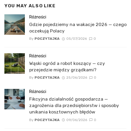
YOU MAY ALSO LIKE
Różności
Gdzie pojedziemy na wakacje 2026 — czego
oczekują Polacy
By
POCZYTAJKA
05/07/2026
0
Różności
Wąski ogród a robot koszący — czy
przejedzie między grządkami?
By
POCZYTAJKA
25/06/2026
0
Różności
Fikcyjna działalność gospodarcza —
zagrożenia dla przedsiębiorstw i sposoby
unikania kosztownych błędów
By
POCZYTAJKA
09/06/2026
0