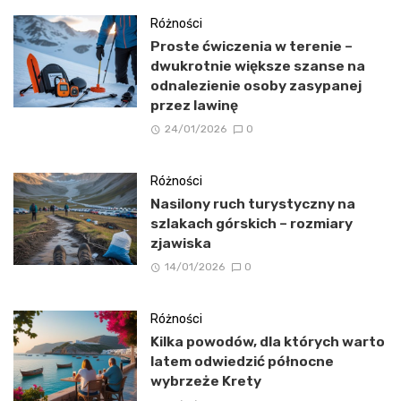
Różności
Proste ćwiczenia w terenie –
dwukrotnie większe szanse na
odnalezienie osoby zasypanej
przez lawinę
24/01/2026
0
Różności
Nasilony ruch turystyczny na
szlakach górskich – rozmiary
zjawiska
14/01/2026
0
Różności
Kilka powodów, dla których warto
latem odwiedzić północne
wybrzeże Krety