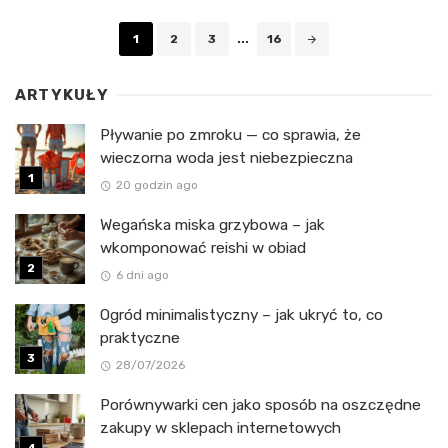
Posts
1
2
3
...
16
navigation
ARTYKUŁY
Pływanie po zmroku — co sprawia, że
wieczorna woda jest niebezpieczna
20 godzin ago
Wegańska miska grzybowa – jak
wkomponować reishi w obiad
6 dni ago
Ogród minimalistyczny – jak ukryć to, co
praktyczne
28/07/2026
Porównywarki cen jako sposób na oszczędne
zakupy w sklepach internetowych