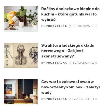
Rośliny doniczkowe idealne do
kuchni – które gatunki warto
wybrać
By
POCZYTAJKA
05/01/2025
0
Struktura ludzkiego układu
nerwowego – Jak jest
skonstruowany?
By
POCZYTAJKA
30/12/2024
0
Czy warto zainwestować w
nowoczesny kominek – zalety i
wady
By
POCZYTAJKA
26/12/2024
0