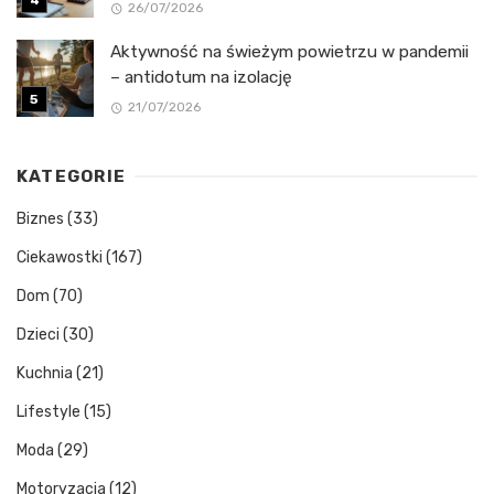
26/07/2026
Aktywność na świeżym powietrzu w pandemii
– antidotum na izolację
21/07/2026
KATEGORIE
Biznes
(33)
Ciekawostki
(167)
Dom
(70)
Dzieci
(30)
Kuchnia
(21)
Lifestyle
(15)
Moda
(29)
Motoryzacja
(12)