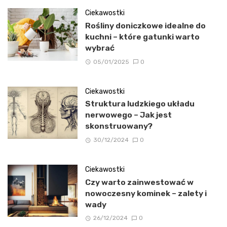
Ciekawostki
Rośliny doniczkowe idealne do
kuchni – które gatunki warto
wybrać
05/01/2025
0
Ciekawostki
Struktura ludzkiego układu
nerwowego – Jak jest
skonstruowany?
30/12/2024
0
Ciekawostki
Czy warto zainwestować w
nowoczesny kominek – zalety i
wady
26/12/2024
0