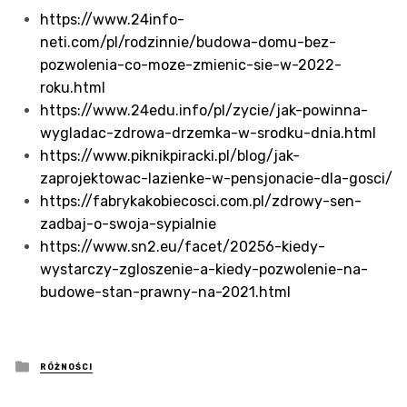
https://www.24info-
neti.com/pl/rodzinnie/budowa-domu-bez-
pozwolenia-co-moze-zmienic-sie-w-2022-
roku.html
https://www.24edu.info/pl/zycie/jak-powinna-
wygladac-zdrowa-drzemka-w-srodku-dnia.html
https://www.piknikpiracki.pl/blog/jak-
zaprojektowac-lazienke-w-pensjonacie-dla-gosci/
https://fabrykakobiecosci.com.pl/zdrowy-sen-
zadbaj-o-swoja-sypialnie
https://www.sn2.eu/facet/20256-kiedy-
wystarczy-zgloszenie-a-kiedy-pozwolenie-na-
budowe-stan-prawny-na-2021.html
Posted
RÓŻNOŚCI
in