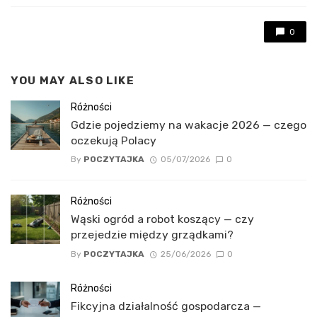
0
YOU MAY ALSO LIKE
Różności
Gdzie pojedziemy na wakacje 2026 — czego
oczekują Polacy
By
POCZYTAJKA
05/07/2026
0
Różności
Wąski ogród a robot koszący — czy
przejedzie między grządkami?
By
POCZYTAJKA
25/06/2026
0
Różności
Fikcyjna działalność gospodarcza —