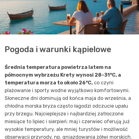
Pogoda i warunki kąpielowe
Średnia temperatura powietrza latem na
północnym wybrzeżu Krety wynosi
28–31°C
, a
temperatura morza to około
26°C
,
co czyni
plażowanie i sporty wodne wyjątkowo komfortowymi.
Słoneczne dni dominują od końca maja do września, a
chłodna morska bryza często łagodzi odczucie upału
przy brzegu. Najcieplejsze i najbardziej zatłoczone
miesiące to lipiec i sierpień; maj i czerwiec oferują już
wysokie temperatury, ale mniej turystów i możliwość
obserwacji przyrody, np. gniazdowania żółwi morskich.