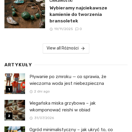
Ciekawostki
Wybieramy najciekawsze
kamienie do tworzenia
bransoletek
19/11/2025
0
View all Różności
ARTYKUŁY
Pływanie po zmroku — co sprawia, że
wieczorna woda jest niebezpieczna
2 dni ago
Wegańska miska grzybowa – jak
wkomponować reishi w obiad
31/07/2026
Ogród minimalistyczny – jak ukryć to, co