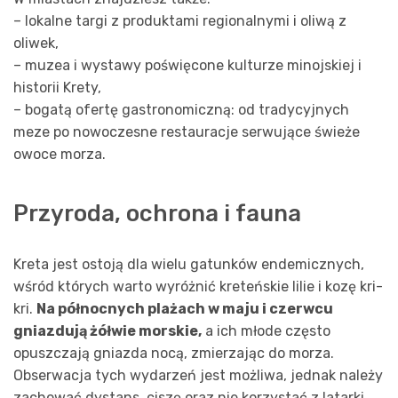
– lokalne targi z produktami regionalnymi i oliwą z
oliwek,
– muzea i wystawy poświęcone kulturze minojskiej i
historii Krety,
– bogatą ofertę gastronomiczną: od tradycyjnych
meze po nowoczesne restauracje serwujące świeże
owoce morza.
Przyroda, ochrona i fauna
Kreta jest ostoją dla wielu gatunków endemicznych,
wśród których warto wyróżnić kreteńskie lilie i kozę kri-
kri.
Na północnych plażach w maju i czerwcu
gniazdują żółwie morskie,
a ich młode często
opuszczają gniazda nocą, zmierzając do morza.
Obserwacja tych wydarzeń jest możliwa, jednak należy
zachować dystans, ciszę oraz nie korzystać z latarki