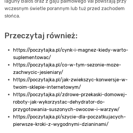
laguny Balos oraz z gaju palmowego Vai powstają przy
wczesnym świetle porannym lub tuż przed zachodem
słońca.
Przeczytaj również:
https://poczytajka.pl/cynk-i-magnez-kiedy-warto-
suplementowac/
https://poczytajka.pl/co-w-tym-sezonie-moze-
zachwycic-jesieniary/
https://poczytajka.pl/jak-zwiekszyc-konwersje-w-
twoim-sklepie-internetowym/
https://poczytajka.pl/zdrowe-przekaski-domowej-
roboty-jak-wykorzystac-dehydrator-do-
przygotowania-suszonych-owocow-i-warzyw/
https://poczytajka.pl/szycie-dla-poczatkujacych-
pierwsze-kroki-z-wygodnymi-dzianinami/