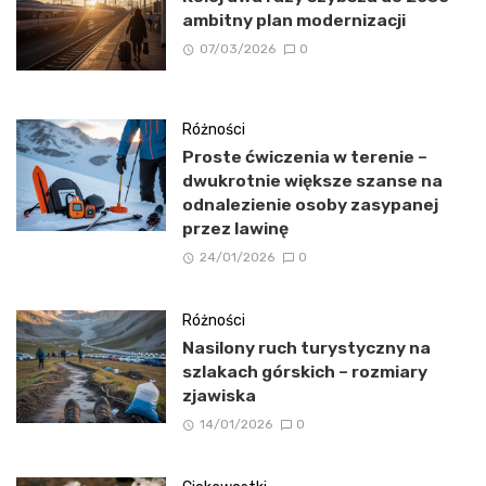
ambitny plan modernizacji
07/03/2026
0
Różności
Proste ćwiczenia w terenie –
dwukrotnie większe szanse na
odnalezienie osoby zasypanej
przez lawinę
24/01/2026
0
Różności
Nasilony ruch turystyczny na
szlakach górskich – rozmiary
zjawiska
14/01/2026
0