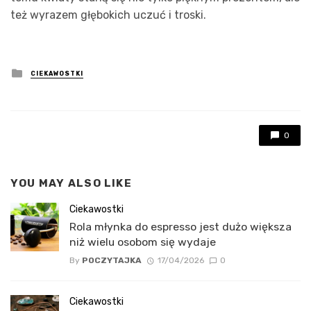
też wyrazem głębokich uczuć i troski.
Posted
CIEKAWOSTKI
in
0
YOU MAY ALSO LIKE
Ciekawostki
Rola młynka do espresso jest dużo większa
niż wielu osobom się wydaje
By
POCZYTAJKA
17/04/2026
0
Ciekawostki