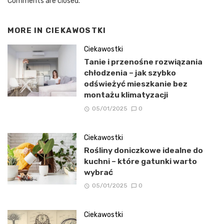
Comments are closed.
MORE IN
CIEKAWOSTKI
Ciekawostki
Tanie i przenośne rozwiązania
chłodzenia – jak szybko
odświeżyć mieszkanie bez
montażu klimatyzacji
05/01/2025
0
Ciekawostki
Rośliny doniczkowe idealne do
kuchni – które gatunki warto
wybrać
05/01/2025
0
Ciekawostki