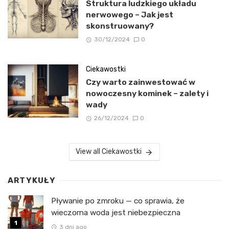
Struktura ludzkiego układu
nerwowego – Jak jest
skonstruowany?
30/12/2024
0
Ciekawostki
Czy warto zainwestować w
nowoczesny kominek – zalety i
wady
26/12/2024
0
View all Ciekawostki
ARTYKUŁY
Pływanie po zmroku — co sprawia, że
wieczorna woda jest niebezpieczna
3 dni ago