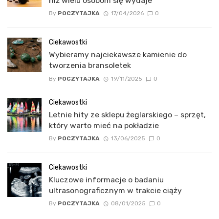
niż wielu osobom się wydaje
By
POCZYTAJKA
17/04/2026
0
Ciekawostki
Wybieramy najciekawsze kamienie do
tworzenia bransoletek
By
POCZYTAJKA
19/11/2025
0
Ciekawostki
Letnie hity ze sklepu żeglarskiego – sprzęt,
który warto mieć na pokładzie
By
POCZYTAJKA
13/06/2025
0
Ciekawostki
Kluczowe informacje o badaniu
ultrasonograficznym w trakcie ciąży
By
POCZYTAJKA
08/01/2025
0