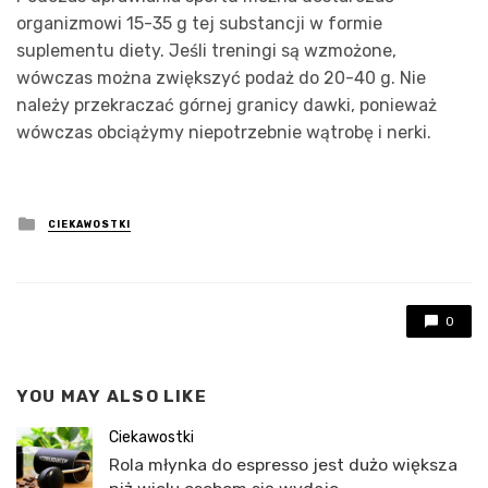
organizmowi 15-35 g tej substancji w formie
suplementu diety. Jeśli treningi są wzmożone,
wówczas można zwiększyć podaż do 20-40 g. Nie
należy przekraczać górnej granicy dawki, ponieważ
wówczas obciążymy niepotrzebnie wątrobę i nerki.
Posted
CIEKAWOSTKI
in
0
YOU MAY ALSO LIKE
Ciekawostki
Rola młynka do espresso jest dużo większa