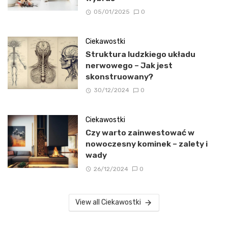
05/01/2025
0
Ciekawostki
Struktura ludzkiego układu
nerwowego – Jak jest
skonstruowany?
30/12/2024
0
Ciekawostki
Czy warto zainwestować w
nowoczesny kominek – zalety i
wady
26/12/2024
0
View all Ciekawostki