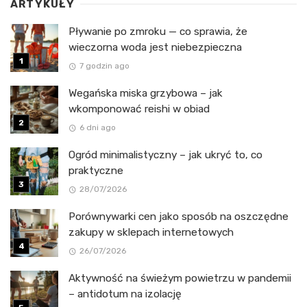
ARTYKUŁY
Pływanie po zmroku — co sprawia, że
wieczorna woda jest niebezpieczna
7 godzin ago
Wegańska miska grzybowa – jak
wkomponować reishi w obiad
6 dni ago
Ogród minimalistyczny – jak ukryć to, co
praktyczne
28/07/2026
Porównywarki cen jako sposób na oszczędne
zakupy w sklepach internetowych
26/07/2026
Aktywność na świeżym powietrzu w pandemii
– antidotum na izolację