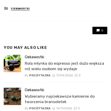
Posted
CIEKAWOSTKI
in
0
YOU MAY ALSO LIKE
Ciekawostki
Rola młynka do espresso jest dużo większa
niż wielu osobom się wydaje
By
POCZYTAJKA
17/04/2026
0
Ciekawostki
Wybieramy najciekawsze kamienie do
tworzenia bransoletek
By
POCZYTAJKA
19/11/2025
0