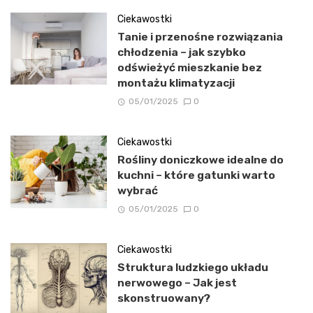
Ciekawostki
Tanie i przenośne rozwiązania
chłodzenia – jak szybko
odświeżyć mieszkanie bez
montażu klimatyzacji
05/01/2025
0
Ciekawostki
Rośliny doniczkowe idealne do
kuchni – które gatunki warto
wybrać
05/01/2025
0
Ciekawostki
Struktura ludzkiego układu
nerwowego – Jak jest
skonstruowany?