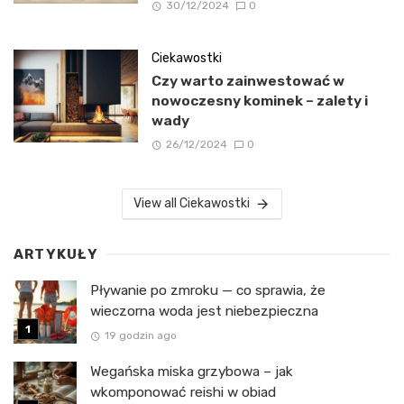
30/12/2024
0
Ciekawostki
Czy warto zainwestować w
nowoczesny kominek – zalety i
wady
26/12/2024
0
View all Ciekawostki
ARTYKUŁY
Pływanie po zmroku — co sprawia, że
wieczorna woda jest niebezpieczna
19 godzin ago
Wegańska miska grzybowa – jak
wkomponować reishi w obiad