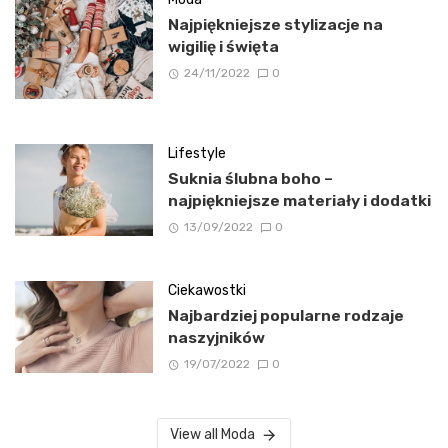
Najpiękniejsze stylizacje na
wigilię i święta
24/11/2022
0
Lifestyle
Suknia ślubna boho –
najpiękniejsze materiały i dodatki
13/09/2022
0
Ciekawostki
Najbardziej popularne rodzaje
naszyjników
19/07/2022
0
View all Moda