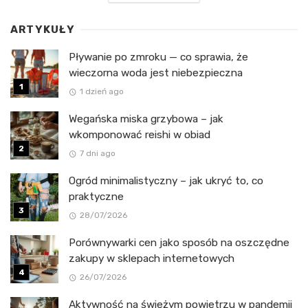
ARTYKUŁY
Pływanie po zmroku — co sprawia, że
wieczorna woda jest niebezpieczna
1 dzień ago
Wegańska miska grzybowa – jak
wkomponować reishi w obiad
7 dni ago
Ogród minimalistyczny – jak ukryć to, co
praktyczne
28/07/2026
Porównywarki cen jako sposób na oszczędne
zakupy w sklepach internetowych
26/07/2026
Aktywność na świeżym powietrzu w pandemii