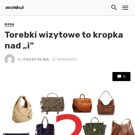
MODA
Torebki wizytowe to kropka
nad „i”
By
POCZYTAJKA
19/06/2017
0