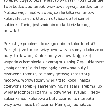
torebek. Często też nie jest to wydatek, który zrujnuje
twój budżet, bo torebki wizytowe bywają bardzo tanie.
Możesz więc mieć w swojej szafie kilka wariantów
kolorystycznych, których użyjesz do tej samej
sukienki. Taniej jest zmienić dodatki niż kreację,
prawda?
Pozostaje problem, do czego dobrać kolor torebki?
Pamiętaj, że torebki wizytowe w tym samym kolorze co
buty, to dawno już niemodny zestaw. Najgorzej
wypada w komplecie z czarną sukienką. Jeśli ubierzesz
„małą czarną” a do tego będą czerwone buty i
czerwona torebka, to mamy gotową katastrofę
modową. Wprowadźmy więc trzeci kolor i naszą
czerwoną torebkę zamieńmy np. na szarą, srebrną lub
w ostateczności czarną. W odwrotnej sytuacji, kiedy
sukienka jest kolorowa a buty czarne, to i torebka
wizytowa może być czarna. Pamiętaj jednak, że