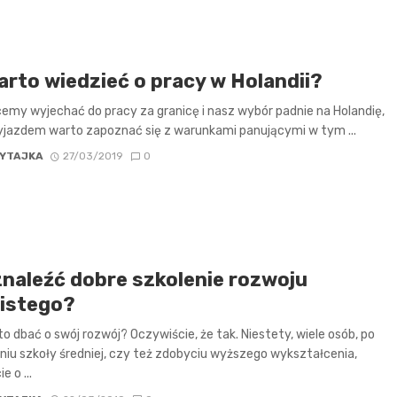
arto wiedzieć o pracy w Holandii?
cemy wyjechać do pracy za granicę i nasz wybór padnie na Holandię,
yjazdem warto zapoznać się z warunkami panującymi w tym ...
YTAJKA
27/03/2019
0
znaleźć dobre szkolenie rozwoju
istego?
o dbać o swój rozwój? Oczywiście, że tak. Niestety, wiele osób, po
iu szkoły średniej, czy też zdobyciu wyższego wykształcenia,
e o ...