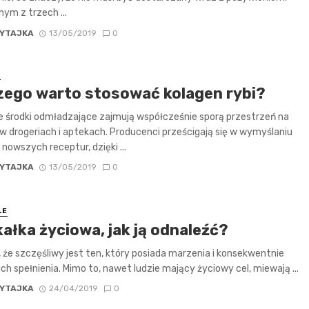
nym z trzech ...
YTAJKA
13/05/2019
0
E
zego warto stosować kolagen rybi?
 środki odmładzające zajmują współcześnie sporą przestrzeń na
w drogeriach i aptekach. Producenci prześcigają się w wymyślaniu
 nowszych receptur, dzięki ...
YTAJKA
13/05/2019
0
LE
ałka życiowa, jak ją odnaleźć?
, że szczęśliwy jest ten, który posiada marzenia i konsekwentnie
ich spełnienia. Mimo to, nawet ludzie mający życiowy cel, miewają ...
YTAJKA
24/04/2019
0