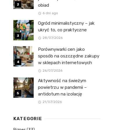
obiad
6 dni ago
Ogród minimalistyczny – jak
ukryć to, co praktyczne
28/07/2026
Porównywarki cen jako
sposób na oszczędne zakupy
w sklepach internetowych
26/07/2026
Aktywność na świeżym
powietrzu w pandemii –
antidotum na izolację
21/07/2026
KATEGORIE
Biznes
(33)