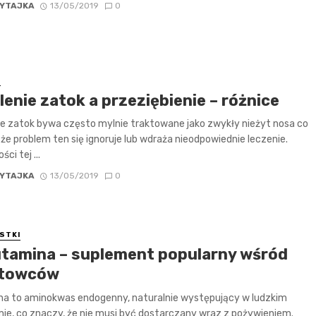
YTAJKA
13/05/2019
0
E
enie zatok a przeziębienie – różnice
e zatok bywa często mylnie traktowane jako zwykły nieżyt nosa co
 że problem ten się ignoruje lub wdraża nieodpowiednie leczenie.
ści tej ...
YTAJKA
13/05/2019
0
STKI
utamina – suplement popularny wśród
rtowców
na to aminokwas endogenny, naturalnie występujący w ludzkim
ie, co znaczy, że nie musi być dostarczany wraz z pożywieniem.