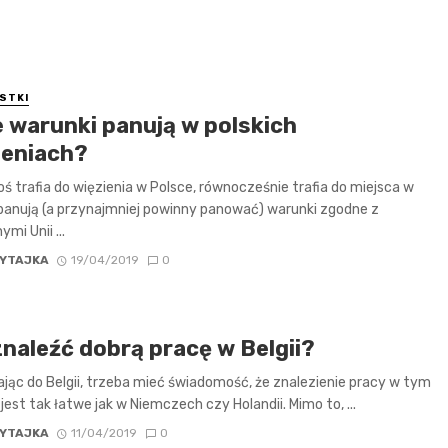
STKI
e warunki panują w polskich
ieniach?
oś trafia do więzienia w Polsce, równocześnie trafia do miejsca w
anują (a przynajmniej powinny panować) warunki zgodne z
mi Unii ...
YTAJKA
19/04/2019
0
znaleźć dobrą pracę w Belgii?
jąc do Belgii, trzeba mieć świadomość, że znalezienie pracy w tym
 jest tak łatwe jak w Niemczech czy Holandii. Mimo to, ...
YTAJKA
11/04/2019
0