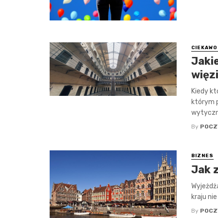
CIEKAWO
Jaki
więz
Kiedy kt
którym p
wytyczny
By
POCZ
BIZNES
Jak 
Wyjeżdża
kraju nie
By
POCZ