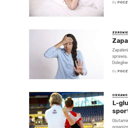
By
POCZ
ZDROWI
Zapal
Zapaleni
sprawia,
Dolegliwo
By
POCZ
CIEKAWO
L-gl
spo
Glutami
organizm