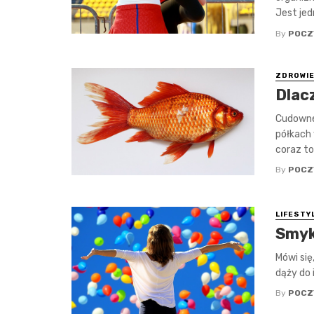
Jest jed
By
POCZ
ZDROWI
Dlac
Cudowne
półkach 
coraz to
By
POCZ
LIFESTY
Smyk
Mówi się
dąży do 
By
POCZ