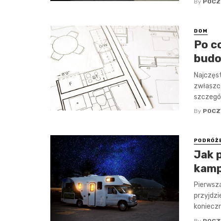
By
POCZ
DOM
Po c
budo
Najczęs
zwłaszc
szczegół
By
POCZ
PODRÓŻ
Jak 
kam
Pierwsz
przyjdzi
konieczn
By
POCZ