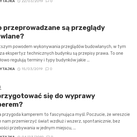
YTAJKA
22/03/2019
0
o przeprowadzane są przeglądy
wlane?
tszym powodem wykonywania przeglądów budowlanych, w tym
za ekspertyz technicznych budynku są przepisy prawa. To one
owo regulują terminy i typy budynków jakie ...
YTAJKA
15/03/2019
0
E
przygotować się do wyprawy
perem?
a przygoda kamperem to fascynująca myśl. Poczucie, że wreszcie
e nam przemierzyć świat wzdłuż i wszerz, spontanicznie, bez
ości przebywania w jednym miejscu, ...
YTAJKA
04/03/2019
0