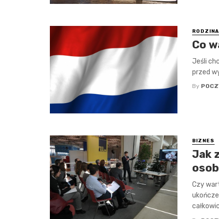
RODZINA
Co w
Jeśli ch
przed w
By
POCZ
BIZNES
Jak 
osob
Czy wart
ukończen
całkowici